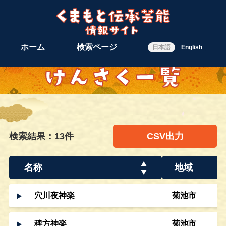
ホーム
検索ページ
日本語
English
検索結果：13件
CSV出力
名称
地域
穴川夜神楽
菊池市
稗方神楽
菊池市