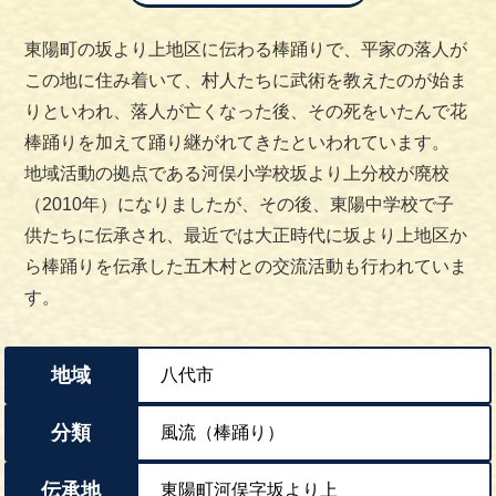
東陽町の坂より上地区に伝わる棒踊りで、平家の落人が
この地に住み着いて、村人たちに武術を教えたのが始ま
りといわれ、落人が亡くなった後、その死をいたんで花
棒踊りを加えて踊り継がれてきたといわれています。
地域活動の拠点である河俣小学校坂より上分校が廃校
（2010年）になりましたが、その後、東陽中学校で子
供たちに伝承され、最近では大正時代に坂より上地区か
ら棒踊りを伝承した五木村との交流活動も行われていま
す。
地域
八代市
分類
風流（棒踊り）
伝承地
東陽町河俣字坂より上