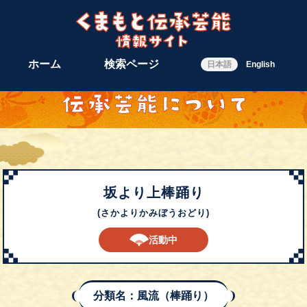
ホーム
検索ページ
日本語
English
坂より上棒踊り
(さかよりかみぼうおどり)
活動中
分類名：風流（棒踊り）