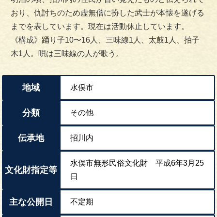
おり、仇討ちのため虚無僧に扮した武士が本懐を遂げる
までを表しています。現在は活動休止しています。
《構成》踊り子10〜16人、三味線1人、太鼓1人、拍子
木1人。唄は三味線の人が歌う。
地域
水俣市
分類
その他
伝承地
招川内
水俣市無形民俗文化財 平成6年3月25
文化財指定等
日
主な公開日
不定期