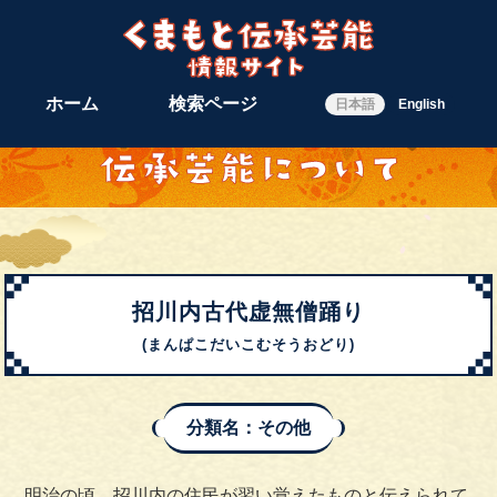
ホーム
検索ページ
日本語
English
招川内古代虚無僧踊り
(まんぱこだいこむそうおどり)
分類名：その他
明治の頃、招川内の住民が習い覚えたものと伝えられて